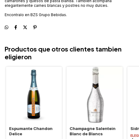
camarones y quesos de pasta blanda. También acompaña
elegantemente carnes blancas y postres no muy dulces.
Encontralo en BZS Grupo Bebidas.
Productos que otros clientes tambien
eligieron
Espumante Chandon
Champagne Salentein
Sid
Delice
Blanc de Blancs
ELEG