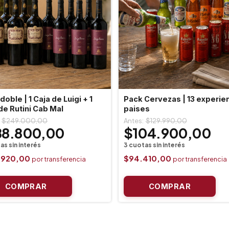
doble | 1 Caja de Luigi + 1
Pack Cervezas | 13 experie
de Rutini Cab Mal
paises
$249.000,00
$129.990,00
88.800,00
$104.900,00
.920,00
$94.410,00