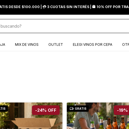
ATIS DESDE $100.000 | 💳 3 CUOTAS SIN INTERÉS | 🏦 10% OFF POR T
AJA
MIX DE VINOS
OUTLET
ELEGI VINOS POR CEPA
OTR
TIS
GRATIS
-
24
%
OFF
-
19
%