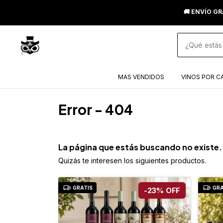
🚚 ENVÍO GR
MAS VENDIDOS
VINOS POR C
Error - 404
La página que estás buscando no existe.
Quizás te interesen los siguientes productos.
GRATIS
GRA
-
23
%
OFF