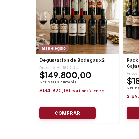
Mas elegido
Degustacion de Bodegas x2
Pack 
Caja 
$193.800,00
$149.800,00
$1
$134.820,00
$169