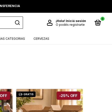
RANSFERENCIA
0
¡Hola!
Iniciá sesión
O podés registrarte
AS CATEGORIAS
CERVEZAS
GRATIS
OFF
-
25
%
OFF