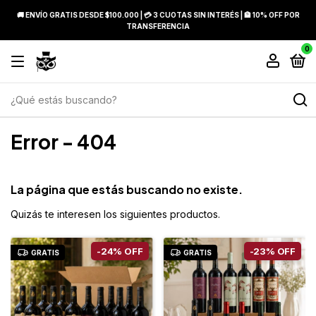
🚚 ENVÍO GRATIS DESDE $100.000 | 💳 3 CUOTAS SIN INTERÉS | 🏦 10% OFF POR
TRANSFERENCIA
0
Error - 404
La página que estás buscando no existe.
Quizás te interesen los siguientes productos.
-
24
%
OFF
-
23
%
OFF
GRATIS
GRATIS