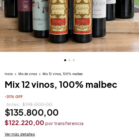
Inicio
>
Mix de vinos
>
Mix 12 vinos, 100% malbec
Mix 12 vinos, 100% malbec
-
31
%
OFF
$198.000,00
$135.800,00
$122.220,00
Ver más detalles