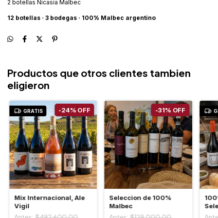
2 botellas Nicasia Malbec
12 botellas · 3 bodegas · 100% Malbec argentino
Productos que otros clientes tambien
eligieron
-
24
%
OFF
-
31
%
OFF
GRATIS
G
Mix Internacional, Ale
Seleccion de 100%
100
Vigil
Malbec
Sel
$492.600,00
$129.000,00