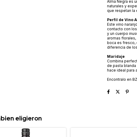
Alma Negra es u
naturales y exp
que respetan la e
Perfil de Vino
Este vino naranj
contacto con los
y un cuerpo inus
aromas florales,
boca es fresco, 
diferencia de lo
Maridaje
Combina perfect
de pasta blanda 
hace ideal para 
Encontralo en B
bien eligieron