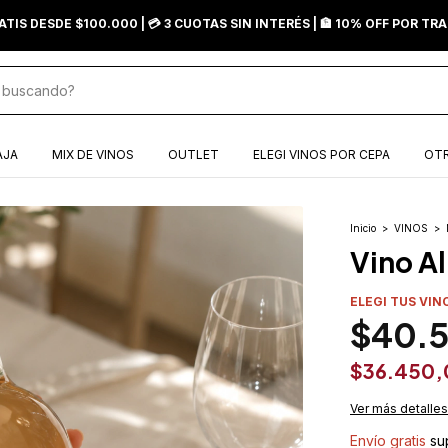
ATIS DESDE $100.000 | 💳 3 CUOTAS SIN INTERÉS | 🏦 10% OFF POR T
AJA
MIX DE VINOS
OUTLET
ELEGI VINOS POR CEPA
OTR
Inicio
>
VINOS
>
Vino A
ELEGI TUS VIN
$40.
$36.450
Ver más detalles
Envío gratis
su