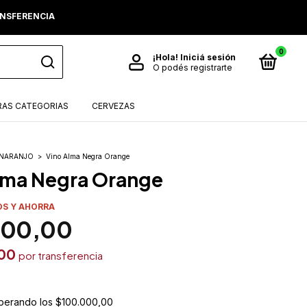
RANSFERENCIA
0
¡Hola!
Iniciá sesión
O podés registrarte
AS CATEGORIAS
CERVEZAS
NARANJO
>
Vino Alma Negra Orange
lma Negra Orange
OS Y AHORRA
500,00
,00
perando los
$100.000,00