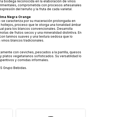
na bodega reconocida en la elaboración de vinos
erimentales, comprometida con procesos artesanales
xpresión del terruño y la fruta de cada varietal.
 Alma Negra Orange
o se caracteriza por su maceración prolongada en
 hollejos, proceso que le otorga una tonalidad ámbar
ual para los blancos convencionales. Desarrolla
 notas de frutos secos y una mineralidad distintiva. En
con taninos suaves y una textura sedosa que lo
s vinos blancos tradicionales.
amente con ceviches, pescados a la parrilla, quesos
y platos vegetarianos sofisticados. Su versatilidad lo
aperitivos y comidas informales.
ZS Grupo Bebidas.