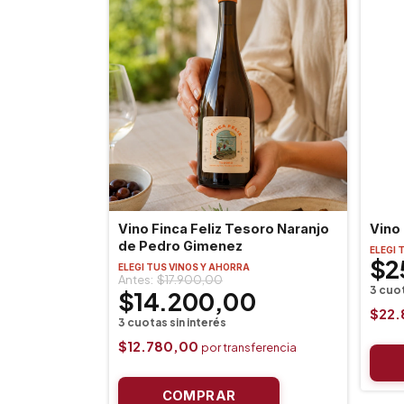
Vino Finca Feliz Tesoro Naranjo
Vino
de Pedro Gimenez
ELEGI 
$2
ELEGI TUS VINOS Y AHORRA
$17.900,00
$14.200,00
$22
$12.780,00