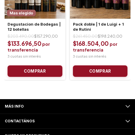
Mas elegido
Degustacion de Bodegas |
Pack doble | 1 de Luigi + 1
12 botellas
de Rutini
$203.490,00
$157.290,00
$261.450,00
$198.240,00
$133.696,50
$168.504,00
MÁS INFO
CONTACTÁNOS