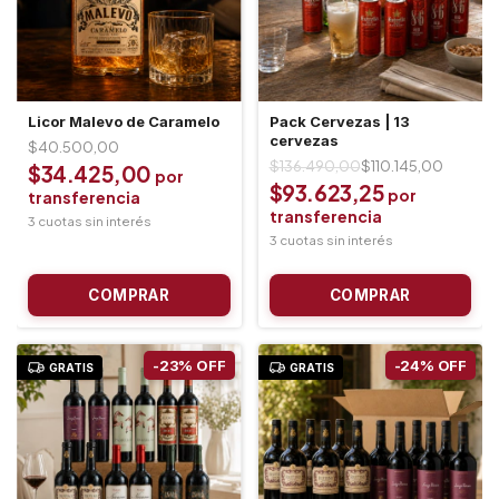
Licor Malevo de Caramelo
Pack Cervezas | 13
cervezas
$40.500,00
$136.490,00
$110.145,00
$34.425,00
$93.623,25
-
23
%
OFF
-
24
%
OFF
GRATIS
GRATIS