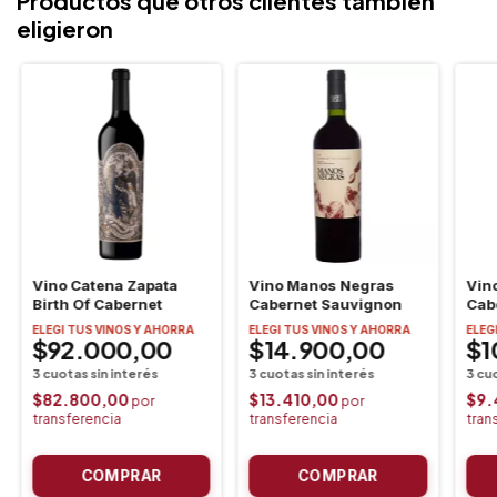
Productos que otros clientes tambien
eligieron
Vino Catena Zapata
Vino Manos Negras
Vino
Birth Of Cabernet
Cabernet Sauvignon
Cab
Mer
ELEGI TUS VINOS Y AHORRA
ELEGI TUS VINOS Y AHORRA
ELEG
$92.000,00
$14.900,00
$1
$82.800,00
$13.410,00
$9.