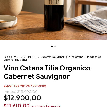
Inicio
>
VINOS
>
TINTOS
>
Cabernet Sauvignon
>
Vino Catena Tilia Organico
Cabernet Sauvignon
Vino Catena Tilia Organico
Cabernet Sauvignon
ELEGI TUS VINOS Y AHORRA
$15.900,00
$12.900,00
$11.610,00