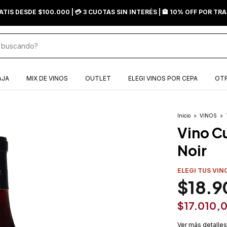
ATIS DESDE $100.000 | 💳 3 CUOTAS SIN INTERÉS | 🏦 10% OFF POR T
AJA
MIX DE VINOS
OUTLET
ELEGI VINOS POR CEPA
OTR
Inicio
>
VINOS
>
Vino Cu
Noir
ELEGI TUS VIN
$18.9
$17.010,
Ver más detalles