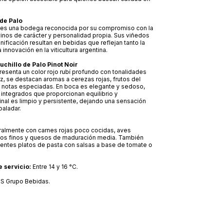
 de Palo
o es una bodega reconocida por su compromiso con la
inos de carácter y personalidad propia. Sus viñedos
nificación resultan en bebidas que reflejan tanto la
 innovación en la viticultura argentina.
Cuchillo de Palo Pinot Noir
presenta un color rojo rubí profundo con tonalidades
riz, se destacan aromas a cerezas rojas, frutos del
s notas especiadas. En boca es elegante y sedoso,
 integrados que proporcionan equilibrio y
 final es limpio y persistente, dejando una sensación
paladar.
almente con carnes rojas poco cocidas, aves
os finos y quesos de maduración media. También
ntes platos de pasta con salsas a base de tomate o
 servicio:
Entre 14 y 16 °C.
ZS Grupo Bebidas.