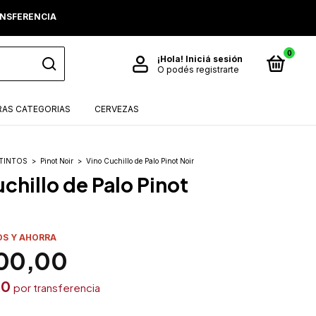
RANSFERENCIA
0
¡Hola!
Iniciá sesión
O podés registrarte
AS CATEGORIAS
CERVEZAS
TINTOS
>
Pinot Noir
>
Vino Cuchillo de Palo Pinot Noir
chillo de Palo Pinot
OS Y AHORRA
00,00
00