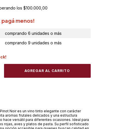
perando los
$100.000,00
, pagá menos!
comprando 6 unidades o más
comprando 9 unidades o más
ock!
Pinot Noir es un vino tinto elegante con carácter
enta aromas frutales delicados y una estructura
lo hace versátil para diferentes ocasiones. Ideal para
 rojas, aves y platos de pasta. Su perfil sofisticado
una opción accesible para quienes buscan calidad en