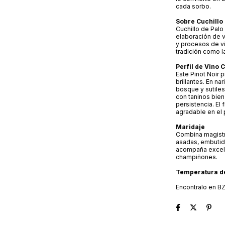
cada sorbo.
Sobre Cuchillo
Cuchillo de Pal
elaboración de v
y procesos de vi
tradición como la
Perfil de Vino 
Este Pinot Noir 
brillantes. En na
bosque y sutile
con taninos bien
persistencia. El
agradable en el 
Maridaje
Combina magistr
asadas, embutid
acompaña excele
champiñones.
Temperatura de
Encontralo en B