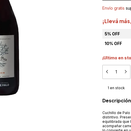
Envío gratis
su
¡Llevá más
5% OFF
10% OFF
¡Ultimo en st
1
en stock
Descripción
Cuchillo de Palo 
distintivo. Pres
equilibrada que 
acompañar carnes
lo convierte en 