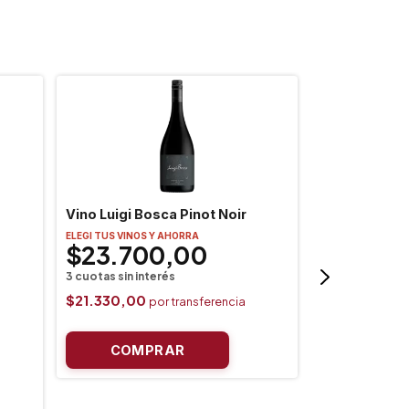
Vino Luigi Bosca Pinot Noir
ELEGI TUS VINOS Y AHORRA
$23.700,00
$21.330,00
Vino Ribera 
Rio de los Ci
ELEGI TUS VINOS
$47.20