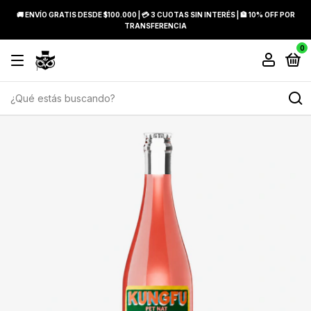
🚚 ENVÍO GRATIS DESDE $100.000 | 💳 3 CUOTAS SIN INTERÉS | 🏦 10% OFF POR
TRANSFERENCIA
0