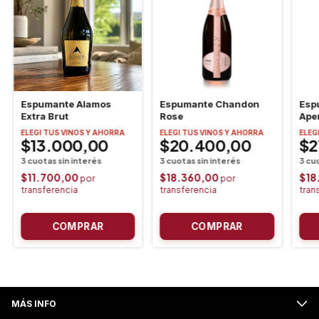
Espumante Alamos
Espumante Chandon
Esp
Extra Brut
Rose
Aper
ELEGI TUS VINOS Y AHORRA
ELEGI TUS VINOS Y AHORRA
ELEG
$13.000,00
$20.400,00
$2
$11.700,00
$18.360,00
$18
MÁS INFO