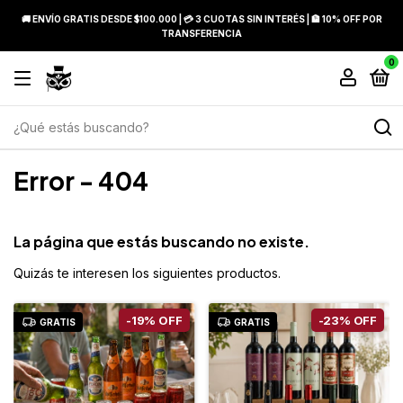
🚚 ENVÍO GRATIS DESDE $100.000 | 💳 3 CUOTAS SIN INTERÉS | 🏦 10% OFF POR
TRANSFERENCIA
0
Error - 404
La página que estás buscando no existe.
Quizás te interesen los siguientes productos.
-
19
%
OFF
-
23
%
OFF
GRATIS
GRATIS