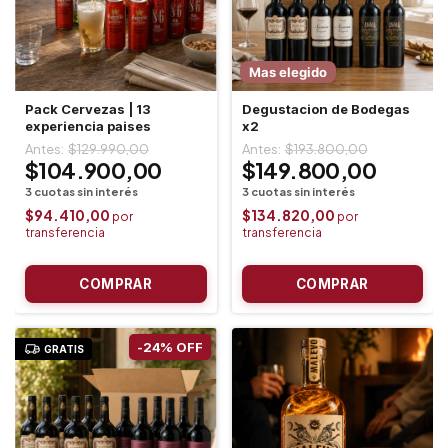
Mas elegido
Pack Cervezas | 13
Degustacion de Bodegas
experiencia paises
x2
$129.990,00
$193.800,00
$104.900,00
$149.800,00
$94.410,00
$134.820,00
-
24
%
OFF
GRATIS