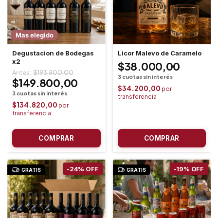
Mas elegido
Degustacion de Bodegas
Licor Malevo de Caramelo
x2
$38.000,00
$193.800,00
$149.800,00
$34.200,00
$134.820,00
-
24
%
OFF
-
19
%
OFF
GRATIS
GRATIS