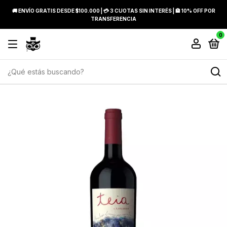
🚚 ENVÍO GRATIS DESDE $100.000 | 💳 3 CUOTAS SIN INTERÉS | 🏦 10% OFF POR
TRANSFERENCIA
0