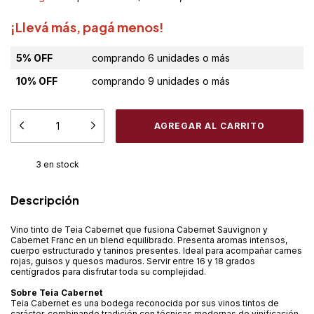
¡Llevá más, pagá menos!
5% OFF
comprando 6 unidades o más
10% OFF
comprando 9 unidades o más
3
en stock
Descripción
Vino tinto de Teia Cabernet que fusiona Cabernet Sauvignon y
Cabernet Franc en un blend equilibrado. Presenta aromas intensos,
cuerpo estructurado y taninos presentes. Ideal para acompañar carnes
rojas, guisos y quesos maduros. Servir entre 16 y 18 grados
centígrados para disfrutar toda su complejidad.
Sobre Teia Cabernet
Teia Cabernet es una bodega reconocida por sus vinos tintos de
carácter, combinando tradición con técnicas modernas de vinificación.