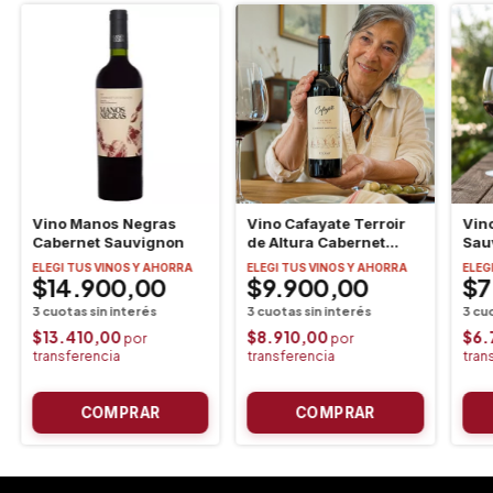
Vino Manos Negras
Vino Cafayate Terroir
Vin
Cabernet Sauvignon
de Altura Cabernet
Sau
Sauvignon
ELEGI TUS VINOS Y AHORRA
ELEGI TUS VINOS Y AHORRA
ELEG
$14.900,00
$9.900,00
$7
$13.410,00
$8.910,00
$6.