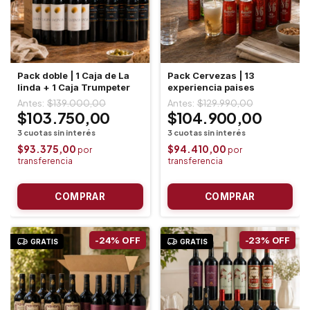
Pack doble | 1 Caja de La
Pack Cervezas | 13
linda + 1 Caja Trumpeter
experiencia paises
$139.000,00
$129.990,00
$103.750,00
$104.900,00
$93.375,00
$94.410,00
-
24
%
OFF
-
23
%
OFF
GRATIS
GRATIS