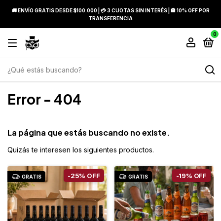
🚚 ENVÍO GRATIS DESDE $100.000 | 💳 3 CUOTAS SIN INTERÉS | 🏦 10% OFF POR
TRANSFERENCIA
0
Error - 404
La página que estás buscando no existe.
Quizás te interesen los siguientes productos.
-
25
%
OFF
-
19
%
OFF
GRATIS
GRATIS