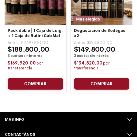
Mas elegido
Pack doble | 1 Caja de Luigi
Degustacion de Bodegas
+ 1 Caja de Rutini Cab Mal
x2
$249.000,00
$193.800,00
$188.800,00
$149.800,00
$169.920,00
$134.820,00
MÁS INFO
CONTACTÁNOS