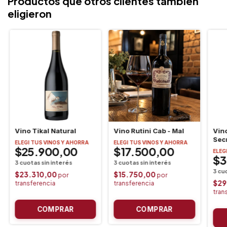
Productos que otros clientes tambien
eligieron
Vino Tikal Natural
Vino Rutini Cab - Mal
Vin
Sec
ELEGI TUS VINOS Y AHORRA
ELEGI TUS VINOS Y AHORRA
$25.900,00
$17.500,00
ELEG
$3
$23.310,00
$15.750,00
$29