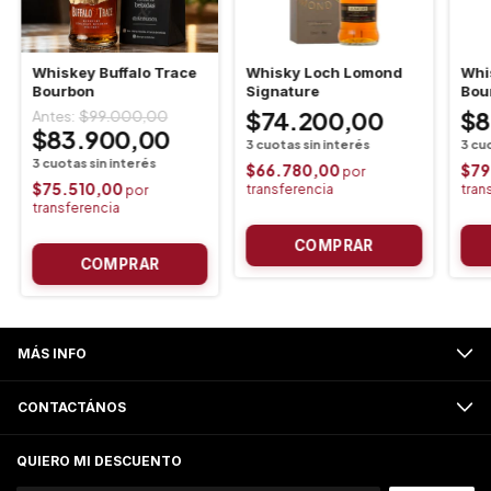
Whiskey Buffalo Trace
Whisky Loch Lomond
Whi
Bourbon
Signature
Bou
$74.200,00
$8
$99.000,00
$83.900,00
$66.780,00
$79
$75.510,00
MÁS INFO
CONTACTÁNOS
QUIERO MI DESCUENTO