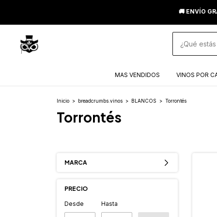
🚚 ENVÍO GR
MAS VENDIDOS
VINOS POR C
Inicio
>
breadcrumbs.vinos
>
BLANCOS
>
Torrontés
Torrontés
MARCA
PRECIO
Desde
Hasta