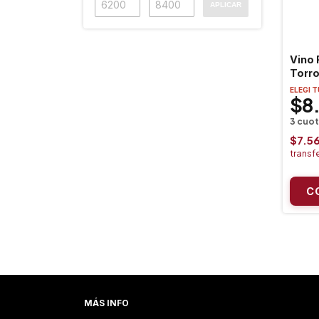
APLICAR
Vino 
Torr
ELEGI 
$8
$7.5
MÁS INFO