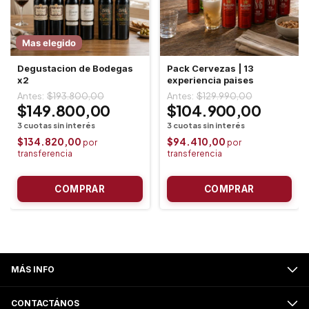
Mas elegido
Degustacion de Bodegas
Pack Cervezas | 13
x2
experiencia paises
$193.800,00
$129.990,00
$149.800,00
$104.900,00
$134.820,00
$94.410,00
MÁS INFO
CONTACTÁNOS