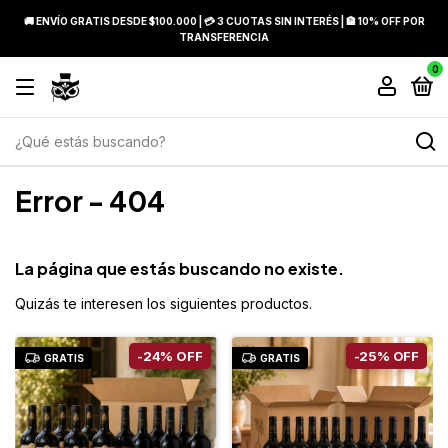
🚚 ENVÍO GRATIS DESDE $100.000 | 💳 3 CUOTAS SIN INTERÉS | 🏦 10% OFF POR
TRANSFERENCIA
0
Error - 404
La página que estás buscando no existe.
Quizás te interesen los siguientes productos.
-
24
%
OFF
-
25
%
OFF
GRATIS
GRATIS