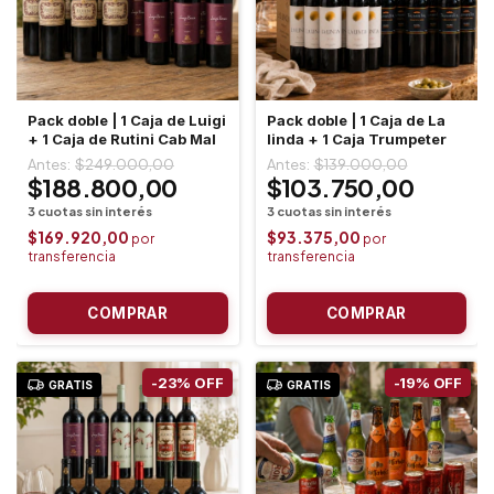
Pack doble | 1 Caja de Luigi
Pack doble | 1 Caja de La
+ 1 Caja de Rutini Cab Mal
linda + 1 Caja Trumpeter
$249.000,00
$139.000,00
$188.800,00
$103.750,00
$169.920,00
$93.375,00
-
23
%
OFF
-
19
%
OFF
GRATIS
GRATIS