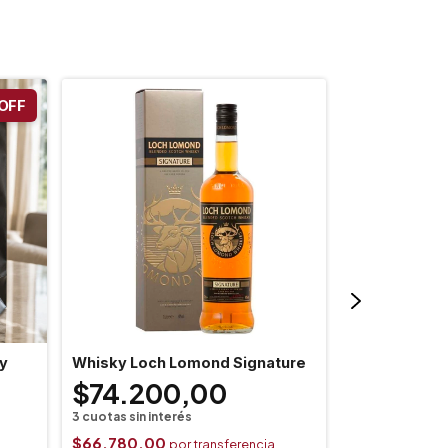
OFF
y
Whisky Loch Lomond Signature
Whiskey Jack
$74.200,00
$60.00
$51.90
$66.780,00