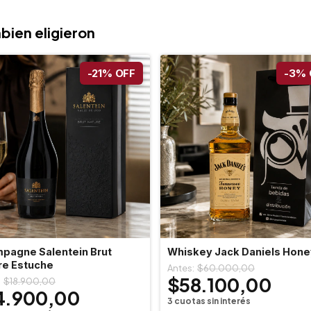
bien eligieron
-
21
%
OFF
-
3
%
pagne Salentein Brut
Whiskey Jack Daniels Hone
re Estuche
$60.000,00
$58.100,00
$18.900,00
4.900,00