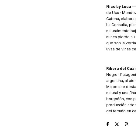
Nico by Luca —
de Uco · Mendoza
Catena, elaborad
La Consulta, pla
naturalmente baj
nunca pierde su 
que son la verd
uvas de viñas ce
Ribera del Cua
Negro · Patagoni
argentina, al pie
Malbec se desta
natural y una fin
borgoñón, con pe
producción artes
del terruño en c