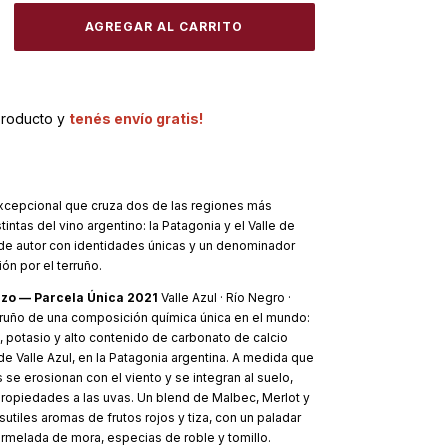
producto y
tenés envío gratis!
xcepcional que cruza dos de las regiones más
tintas del vino argentino: la Patagonia y el Valle de
 de autor con identidades únicas y un denominador
ón por el terruño.
rzo — Parcela Única 2021
Valle Azul · Río Negro ·
rruño de una composición química única en el mundo:
, potasio y alto contenido de carbonato de calcio
de Valle Azul, en la Patagonia argentina. A medida que
se erosionan con el viento y se integran al suelo,
propiedades a las uvas. Un blend de Malbec, Merlot y
sutiles aromas de frutos rojos y tiza, con un paladar
melada de mora, especias de roble y tomillo.