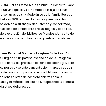
 Vista Flores Estate Malbec 2021
La Consulta · Valle
 Un vino que lleva el nombre de la hija de Laura
o con uvas de un viñedo único de la familia Rosas en
ntado en 1939, con estilo francés y rendimientos
os debido a su antigüedad. Intenso y concentrado,
habilidad de exudar frutas rojas, negras y especias,
adera expresión del Malbec de Mendoza. Un corte de
ntenarias con un potencial de guarda extraordinario.
rzo — Especial Malbec · Pangiona
Valle Azul · Río
a Surgido en un paraíso escondido de la Patagonia
 de la barda del prehistórico lecho del Río Negro, este
ca por su excelente concentración, marcada acidez
ura de taninos propia de la región. Elaborado al estilo
queñas piletas de concreto abiertas para la
anal y el método del pisoneo, respetando la esencia
ada etapa del proceso.