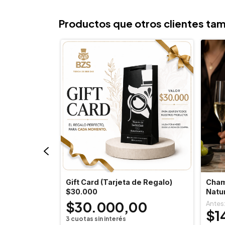
Productos que otros clientes tam
-
15
%
OFF
ace Bourbon
Gift Card (Tarjeta de Regalo)
Cham
$30.000
Natu
0
$30.000,00
$1