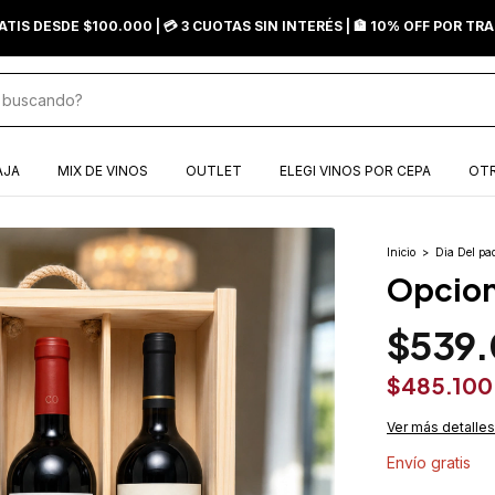
ATIS DESDE $100.000 | 💳 3 CUOTAS SIN INTERÉS | 🏦 10% OFF POR T
AJA
MIX DE VINOS
OUTLET
ELEGI VINOS POR CEPA
OTR
Inicio
>
Dia Del pa
Opcion
$539
$485.10
Ver más detalles
Envío gratis