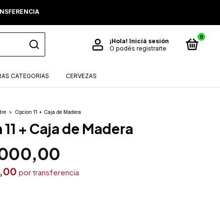
RANSFERENCIA
0
¡Hola!
Iniciá sesión
O podés registrarte
AS CATEGORIAS
CERVEZAS
dre
>
Opcion 11 + Caja de Madera
 11 + Caja de Madera
.000,00
0,00