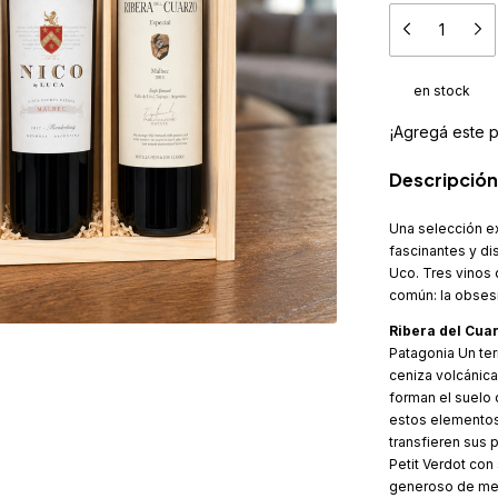
en stock
¡Agregá este 
Descripción
Una selección e
fascinantes y dis
Uco. Tres vinos
común: la obsesi
Ribera del Cua
Patagonia Un te
ceniza volcánica
forman el suelo 
estos elementos 
transfieren sus 
Petit Verdot con 
generoso de mer