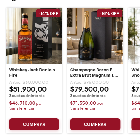
-
14
%
OFF
-
16
%
OFF
Whiskey Jack Daniels
Champagne Baron B
Whi
Fire
Extra Brut Magnum 1.5
Sho
L Estuche
$60.000,00
$95.000,00
$51.900,00
$79.500,00
$7
$46.710,00
$71.550,00
$64