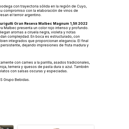
 bodega con trayectoria sólida en la región de Cuyo,
su compromiso con la elaboración de vinos de
san el terroir argentino.
 Durigutti Gran Reseva Malbec Magnum 1,5lt 2022
a Malbec presenta un color rojo intenso y profundo.
liegan aromas a ciruela negra, violeta y notas
dan complejidad. En boca es estructurado, con
 bien integrados que proporcionan elegancia. El final
 persistente, dejando impresiones de fruta madura y
mente con carnes a la parrilla, asados tradicionales,
roja, ternera y quesos de pasta dura o azul. También
latos con salsas oscuras y especiadas.
ZS Grupo Bebidas.