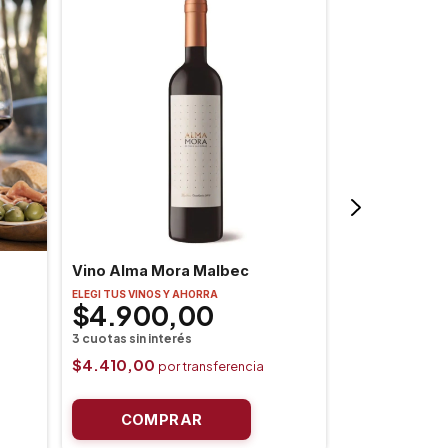
Vino Alma Mora Malbec
Vino Animal
ELEGI TUS VINOS Y AHORRA
$4.900,00
ELEGI TUS VINOS
$13.30
$4.410,00
$11.970,00