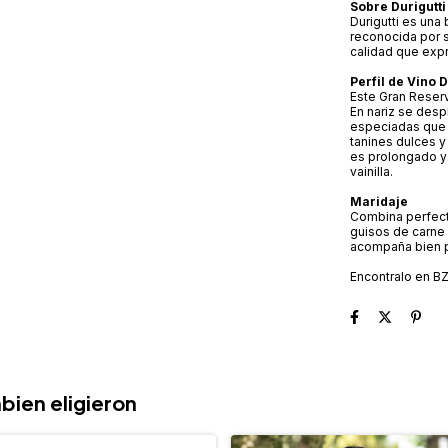
Sobre Durigutti
Durigutti es una
reconocida por 
calidad que expre
Perfil de Vino
Este Gran Reserv
En nariz se desp
especiadas que 
tanines dulces y
es prolongado y
vainilla.
Maridaje
Combina perfecta
guisos de carne 
acompaña bien p
Encontralo en B
bien eligieron