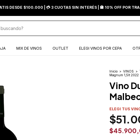
ATIS DESDE $100.000 | 💳 3 CUOTAS SIN INTERÉS | 🏦 10% OFF POR T
AJA
MIX DE VINOS
OUTLET
ELEGI VINOS POR CEPA
OTR
Inicio
>
VINOS
>
Magnum 1,5lt 2022
Vino D
Malbec
ELEGI TUS VIN
$51.0
$45.900