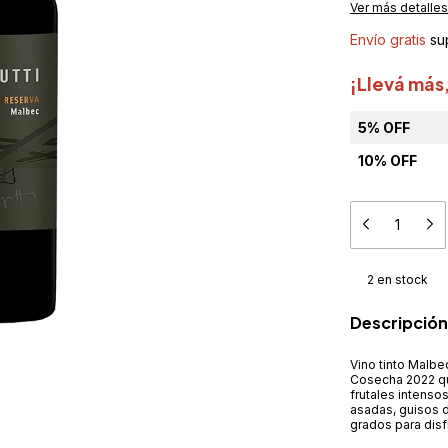
Ver más detalles
Envío gratis
su
¡Llevá más
5% OFF
10% OFF
2
en stock
Descripción
Vino tinto Malb
Cosecha 2022 qu
frutales intenso
asadas, guisos d
grados para disf