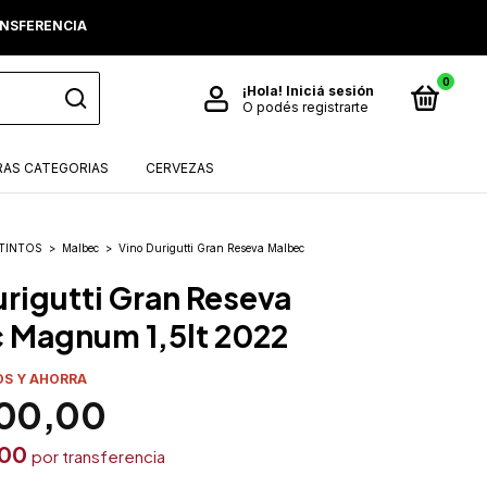
RANSFERENCIA
0
¡Hola!
Iniciá sesión
O podés registrarte
AS CATEGORIAS
CERVEZAS
TINTOS
>
Malbec
>
Vino Durigutti Gran Reseva Malbec
urigutti Gran Reseva
 Magnum 1,5lt 2022
OS Y AHORRA
00,00
,00