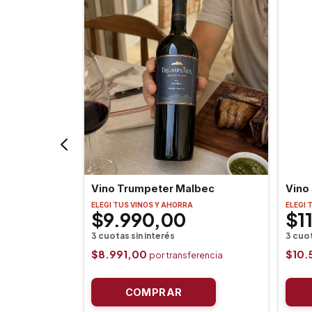
ec
Vino Trumpeter Malbec
Vino 
ELEGI TUS VINOS Y AHORRA
ELEGI 
0
$9.990,00
$1
$8.991,00
$10.