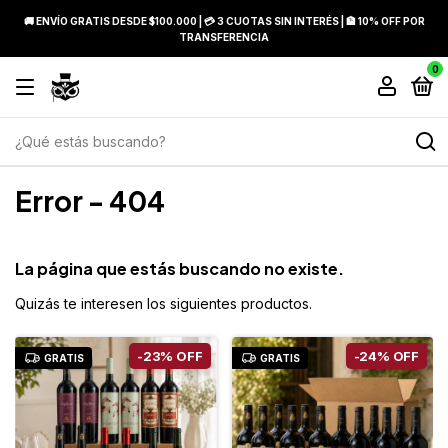
🚚 ENVÍO GRATIS DESDE $100.000 | 💳 3 CUOTAS SIN INTERÉS | 🏦 10% OFF POR
TRANSFERENCIA
0
Error - 404
La página que estás buscando no existe.
Quizás te interesen los siguientes productos.
-
23
%
OFF
-
24
%
OFF
GRATIS
GRATIS