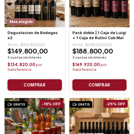
Mas elegido
Degustacion de Bodegas
Pack doble | 1 Caja de Luigi
x2
+ 1 Caja de Rutini Cab Mal
$193.800,00
$249.000,00
$149.800,00
$188.800,00
$134.820,00
$169.920,00
-
19
%
OFF
-
25
%
OFF
GRATIS
GRATIS