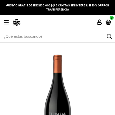
🚚 ENVÍO GRATIS DESDE $100.000 | 💳 3 CUOTAS SIN INTERÉS | 🏦 10% OFF POR
TRANSFERENCIA
0