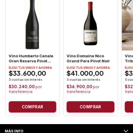
Vino Humberto Canale
Vino Domaine Nico
Vino
Gran Reserva Pinot
Grand Pere Pinot Noir
Tri
Noir
Maz
ELEGI TUS VINOS Y AHORRA
ELEGI TUS VINOS Y AHORRA
ELEG
$33.600,00
$41.000,00
$3
$30.240,00
$36.900,00
$32
MÁS INFO