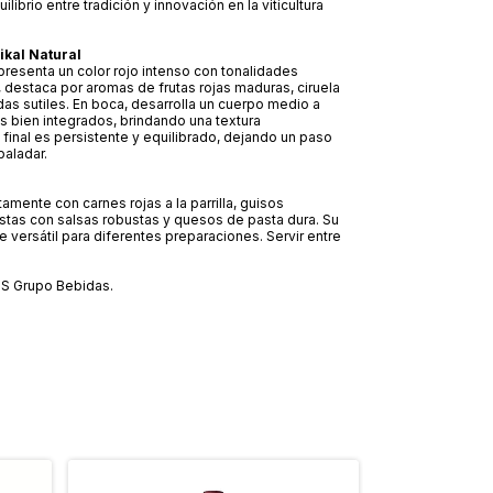
ilibrio entre tradición y innovación en la viticultura
Tikal Natural
 presenta un color rojo intenso con tonalidades
z, destaca por aromas de frutas rojas maduras, ciruela
as sutiles. En boca, desarrolla un cuerpo medio a
s bien integrados, brindando una textura
l final es persistente y equilibrado, dejando un paso
paladar.
mente con carnes rojas a la parrilla, guisos
astas con salsas robustas y quesos de pasta dura. Su
e versátil para diferentes preparaciones. Servir entre
ZS Grupo Bebidas.