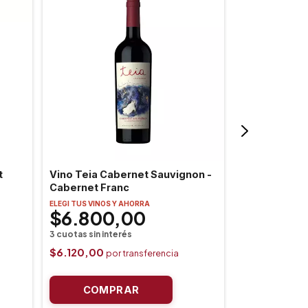
t
Vino Teia Cabernet Sauvignon -
Vino Caro Pe
Cabernet Franc
ELEGI TUS VINOS
ELEGI TUS VINOS Y AHORRA
$45.20
$6.800,00
$40.680,0
$6.120,00