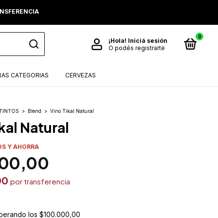
RANSFERENCIA
0
¡Hola!
Iniciá sesión
O podés registrarte
AS CATEGORIAS
CERVEZAS
TINTOS
>
Blend
>
Vino Tikal Natural
kal Natural
OS Y AHORRA
900,00
00
perando los
$100.000,00