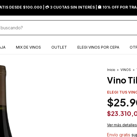
ATIS DESDE $100.000 | 💳 3 CUOTAS SIN INTERÉS | 🏦 10% OFF POR T
AJA
MIX DE VINOS
OUTLET
ELEGI VINOS POR CEPA
OTR
Inicio
>
VINOS
>
Vino Ti
ELEGI TUS VIN
$25.
$23.310,
Ver más detalles
Envío gratis
su