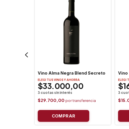
ualtallary
Vino Alma Negra Blend Secreto
Vino
ELEGI TUS VINOS Y AHORRA
ELEGI 
0
$33.000,00
$1
$29.700,00
$15.