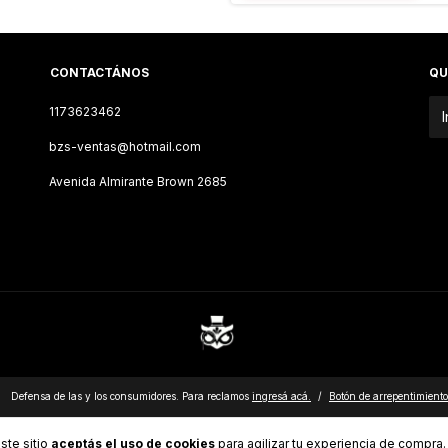
CONTACTÁNOS
QU
1173623462
bzs-ventas@hotmail.com
Avenida Almirante Brown 2685
Defensa de las y los consumidores. Para reclamos
ingresá acá.
/
Botón de arrepentimiento
ste sitio
aceptás el uso de cookies
para agilizar tu experiencia de compra.