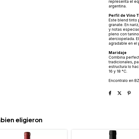
representa el equ
argentina.
Perfil de Vino 
Este blend tinto
granate. En nari
y notas especiad
pleno con tanino
aterciopelada. E
agradable en el 
Maridaje
Combina perfecta
tradicionales, p
estructura lo hac
16 y 18 °C.
Encontralo en B
bien eligieron