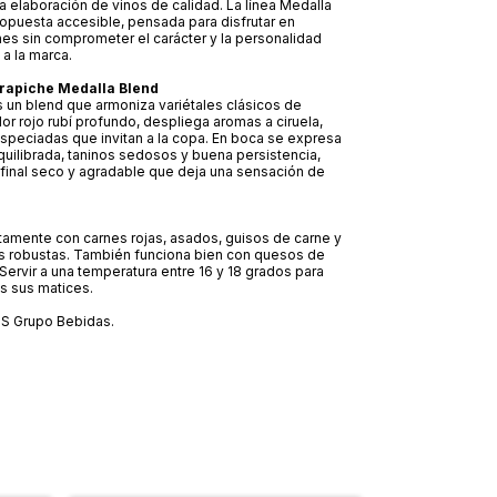
a elaboración de vinos de calidad. La línea Medalla
opuesta accesible, pensada para disfrutar en
nes sin comprometer el carácter y la personalidad
 a la marca.
Trapiche Medalla Blend
es un blend que armoniza variétales clásicos de
lor rojo rubí profundo, despliega aromas a ciruela,
speciadas que invitan a la copa. En boca se expresa
quilibrada, taninos sedosos y buena persistencia,
final seco y agradable que deja una sensación de
amente con carnes rojas, asados, guisos de carne y
as robustas. También funciona bien con quesos de
Servir a una temperatura entre 16 y 18 grados para
s sus matices.
ZS Grupo Bebidas.