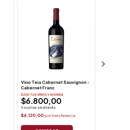
Vino Teia Cabernet Sauvignon -
Vino Ubaldini
Cabernet Franc
Encantador M
ELEGI TUS VINOS Y AHORRA
$6.800,00
ELEGI TUS VINOS
$14.30
$6.120,00
$12.870,00