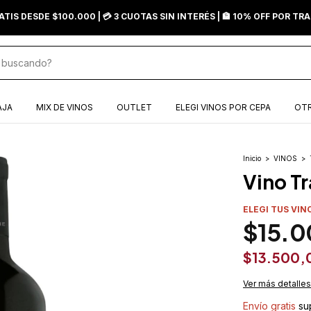
ATIS DESDE $100.000 | 💳 3 CUOTAS SIN INTERÉS | 🏦 10% OFF POR T
AJA
MIX DE VINOS
OUTLET
ELEGI VINOS POR CEPA
OTR
Inicio
>
VINOS
>
Vino T
ELEGI TUS VIN
$15.0
$13.500,
Ver más detalles
Envío gratis
su