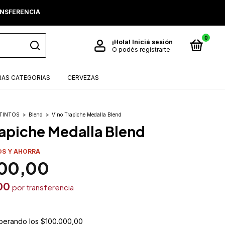
RANSFERENCIA
0
¡Hola!
Iniciá sesión
O podés registrarte
AS CATEGORIAS
CERVEZAS
TINTOS
>
Blend
>
Vino Trapiche Medalla Blend
rapiche Medalla Blend
OS Y AHORRA
00,00
00
perando los
$100.000,00