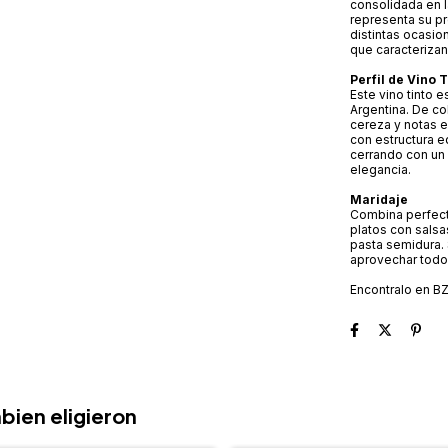
consolidada en l
representa su pr
distintas ocasio
que caracterizan
Perfil de Vino 
Este vino tinto 
Argentina. De co
cereza y notas e
con estructura e
cerrando con un 
elegancia.
Maridaje
Combina perfect
platos con sals
pasta semidura. 
aprovechar todo
Encontralo en B
bien eligieron