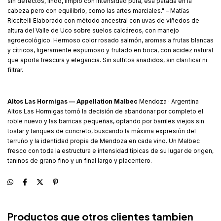
sin defectos, lindo, limpio con intensidad pura, esa patada en la
cabeza pero con equilibrio, como las artes marciales." – Matías
Riccitelli Elaborado con método ancestral con uvas de viñedos de
altura del Valle de Uco sobre suelos calcáreos, con manejo
agroecológico. Hermoso color rosado salmón, aromas a frutas blancas
y cítricos, ligeramente espumoso y frutado en boca, con acidez natural
que aporta frescura y elegancia. Sin sulfitos añadidos, sin clarificar ni
filtrar.
Altos Las Hormigas — Appellation Malbec
Mendoza · Argentina
Altos Las Hormigas tomó la decisión de abandonar por completo el
roble nuevo y las barricas pequeñas, optando por barriles viejos sin
tostar y tanques de concreto, buscando la máxima expresión del
terruño y la identidad propia de Mendoza en cada vino. Un Malbec
fresco con toda la estructura e intensidad típicas de su lugar de origen,
taninos de grano fino y un final largo y placentero.
Productos que otros clientes tambien