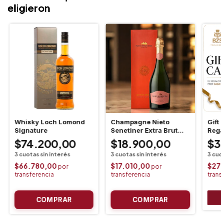
eligieron
Whisky Loch Lomond
Champagne Nieto
Gift
Signature
Senetiner Extra Brut
Reg
Estuche
$74.200,00
$18.900,00
$3
$66.780,00
$17.010,00
$27