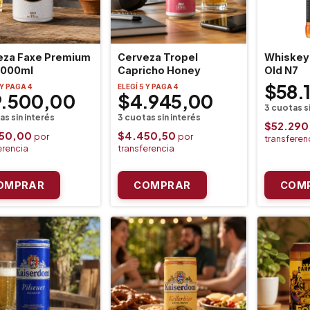
eza Faxe Premium
Cerveza Tropel
Whiskey 
1000ml
Capricho Honey
Old N7
$58.
 Y PAGA 4
ELEGÍ 5 Y PAGA 4
9.500,00
$4.945,00
$52.290
550,00
$4.450,50