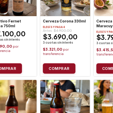
tivo Fernet
Cerveza Corona 330ml
Cerveza 
ca 750ml
Maracuy
ELEGÍ 5 Y PAGA 4
$4.900,00
7.100,00
ELEGÍ 5 Y PA
$3.690,00
$3.7
390,00
$3.321,00
$3.415,