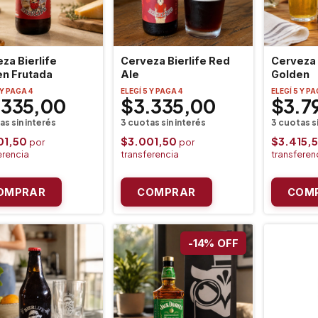
za Bierlife
Cerveza Bierlife Red
Cerveza 
en Frutada
Ale
Golden
 Y PAGA 4
ELEGÍ 5 Y PAGA 4
ELEGÍ 5 Y PA
.335,00
$3.335,00
$3.7
01,50
$3.001,50
$3.415,
-
14
%
OFF