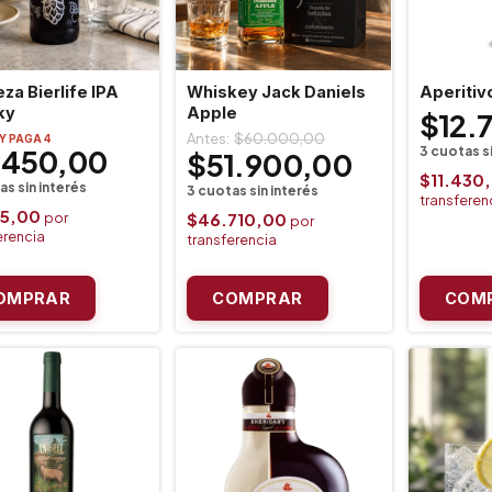
za Bierlife IPA
Whiskey Jack Daniels
Aperitiv
ky
Apple
$12.
$60.000,00
 Y PAGA 4
.450,00
$51.900,00
$11.430
05,00
$46.710,00