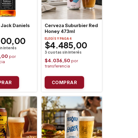
Jack Daniels
Cerveza Suburbier Red
Honey 473ml
100,00
ELEGÍ 5 Y PAGA 4
$4.485,00
,00
$4.036,50