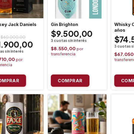
ey Jack Daniels
Gin Brighton
Whisky C
años
$9.500,00
$74.
$60.000,00
1.900,00
$8.550,00
$67.05
710,00