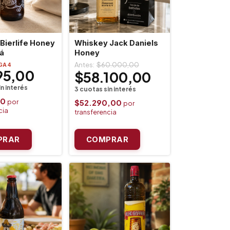
Bierlife Honey
Whiskey Jack Daniels
á
Honey
$60.000,00
GA 4
95,00
$58.100,00
50
$52.290,00