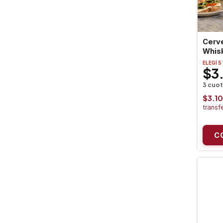
Cerve
Whis
ELEGÍ 5
$3
$3.1