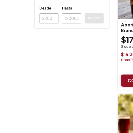
Desde
Hasta
APLICAR
Aperi
Bran
$1
$15.