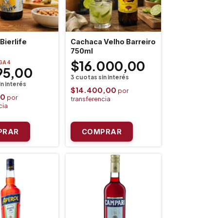
Bierlife
Cachaca Velho Barreiro
750ml
$16.000,00
GA 4
95,00
$14.400,00
50