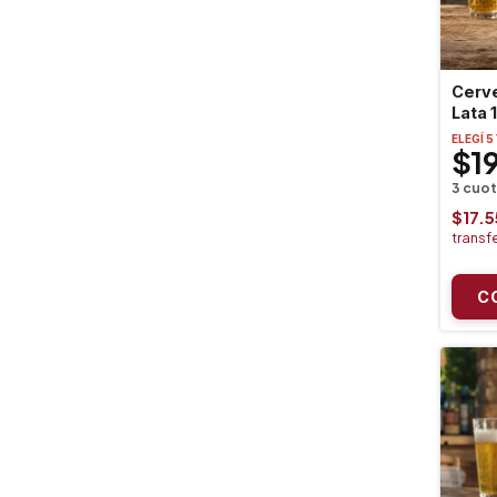
Cerv
Lata 
ELEGÍ 5
$1
$17.