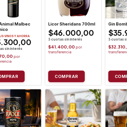
 Animal Malbec
Licor Sheridans 700ml
Gin Bom
nico
$46.000,00
$35.
TUS VINOS Y AHORRA
3.300,00
$41.400,00
$32.310
970,00