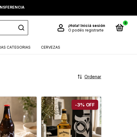
RANSFERENCIA
0
¡Hola!
Iniciá sesión
O podés registrarte
AS CATEGORIAS
CERVEZAS
Ordenar
-
3
%
OFF