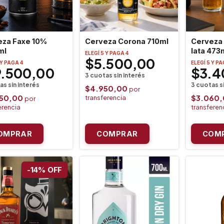
eza Faxe 10%
Cerveza Corona 710ml
Cerveza 
ml
lata 473
ELEGÍ 5 Y PAGA 4
$5.500,00
 Y PAGA 4
ELEGÍ 5 Y PA
9.500,00
$3.4
$4.950,00
550,00
$3.060
-
14
%
OFF