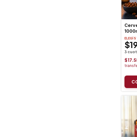
Cerv
1000
ELEGÍ 5
$1
$17.