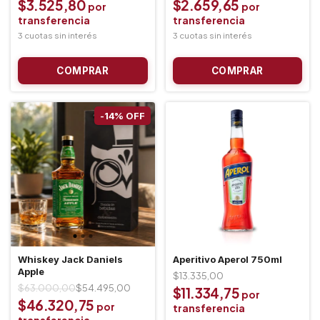
$3.525,80
$2.659,65
-
14
%
OFF
Whiskey Jack Daniels
Aperitivo Aperol 750ml
Apple
$13.335,00
$63.000,00
$54.495,00
$11.334,75
$46.320,75