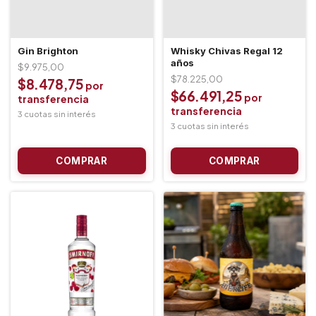
Gin Brighton
Whisky Chivas Regal 12
años
$9.975,00
$78.225,00
$8.478,75
$66.491,25