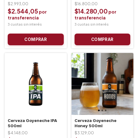
$2.993,00
$16.800,00
$2.544,05
$14.280,00
Cerveza Goyeneche IPA
Cerveza Goyeneche
500ml
Honey 500ml
$4.148,00
$3.129,00