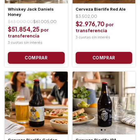
Whiskey Jack Daniels
Cerveza Bierlife Red Ale
Honey
$3.502,00
$63.000,00
$61.005,00
$2.976,70
$51.854,25