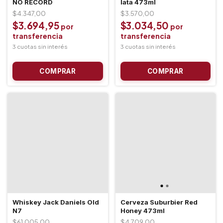
NO RECORD
lata 473ml
$4.347,00
$3.570,00
$3.694,95
$3.034,50
Whiskey Jack Daniels Old
Cerveza Suburbier Red
N7
Honey 473ml
$61.005,00
$4.709,00