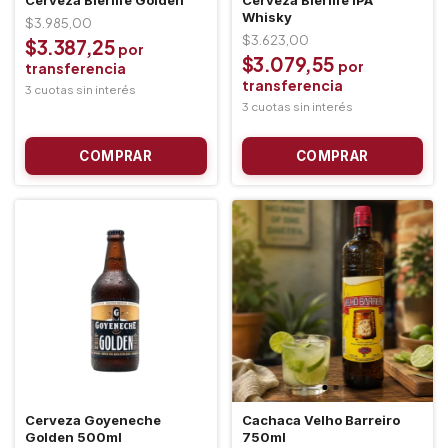
Cerveza Bierlife Golden
Cerveza Bierlife IPA
Whisky
$3.985,00
$3.623,00
$3.387,25
$3.079,55
Cerveza Goyeneche
Cachaca Velho Barreiro
Golden 500ml
750ml