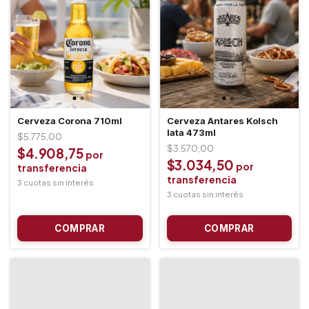
Cerveza Corona 710ml
Cerveza Antares Kolsch
lata 473ml
$5.775,00
$3.570,00
$4.908,75
$3.034,50