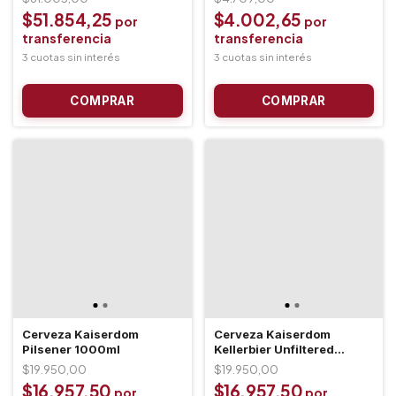
$51.854,25
$4.002,65
Cerveza Kaiserdom
Cerveza Kaiserdom
Pilsener 1000ml
Kellerbier Unfiltered
1000ml
$19.950,00
$19.950,00
$16.957,50
$16.957,50