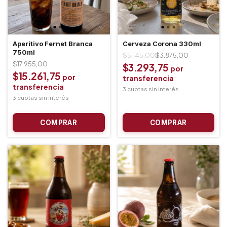
Aperitivo Fernet Branca
Cerveza Corona 330ml
750ml
$5.145,00
$3.875,00
$17.955,00
$3.293,75
$15.261,75