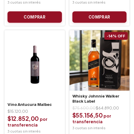
-
14
%
OFF
Whisky Johnnie Walker
Black Label
Vino Antucura Malbec
$75.600,00
$64.890,00
$15.120,00
$55.156,50
$12.852,00