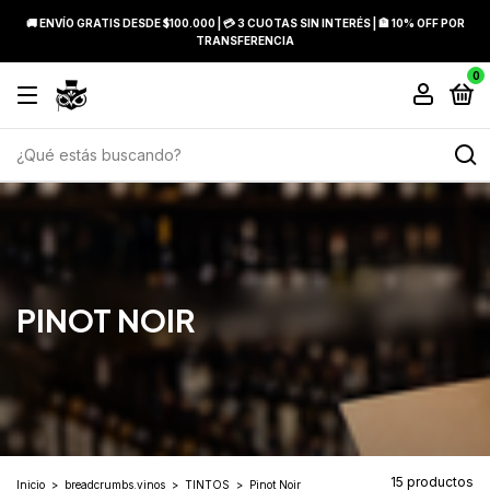
🚚 ENVÍO GRATIS DESDE $100.000 | 💳 3 CUOTAS SIN INTERÉS | 🏦 10% OFF POR
TRANSFERENCIA
0
PINOT NOIR
15 productos
Inicio
>
breadcrumbs.vinos
>
TINTOS
>
Pinot Noir