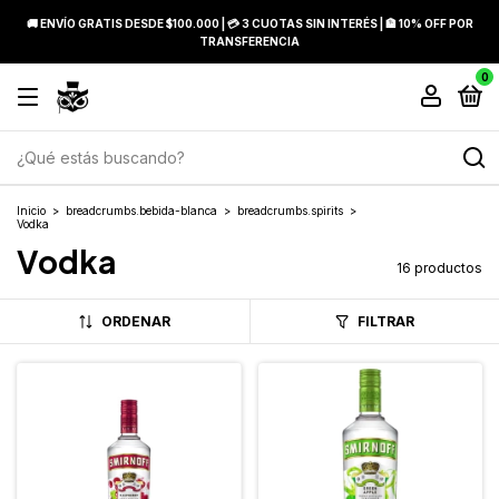
🚚 ENVÍO GRATIS DESDE $100.000 | 💳 3 CUOTAS SIN INTERÉS | 🏦 10% OFF POR
TRANSFERENCIA
0
Inicio
>
breadcrumbs.bebida-blanca
>
breadcrumbs.spirits
>
Vodka
Vodka
16 productos
ORDENAR
FILTRAR